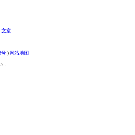
|
文章
58号
)
|
网站地图
s .