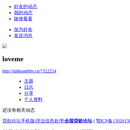
好友的动态
我的动态
随便看看
加为好友
发送消息
loveme
http://daikuanbbs.cn/?322224
主题
日志
分享
个人资料
还没有相关动态
贷款论坛手机版
|
违法信息处理
|
全国贷款论坛
(
鄂ICP备150201