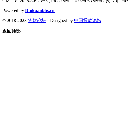
GMT+8, 2026-8-6 23:55
, Processed in 0.025063 second(s), 7 queries
Powered by
Daikuanbbs.cn
© 2018-2023
贷款论坛
--Designed by
中国贷款论坛
返回顶部