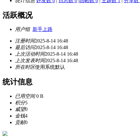
统计信息
好友数 0
|
日志数 0
|
回帖数 0
|
主题数 1
|
分享数 
活跃概况
用户组
新手上路
注册时间
2025-8-14 16:48
最后访问
2025-8-14 16:48
上次活动时间
2025-8-14 16:48
上次发表时间
2025-8-14 16:48
所在时区
使用系统默认
统计信息
已用空间
0 B
积分
5
威望
0
金钱
4
贡献
0