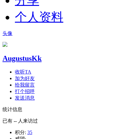
分享
个人资料
头像
AugustusKk
收听TA
加为好友
给我留言
打个招呼
发送消息
统计信息
已有
--
人来访过
积分:
35
威望:
--