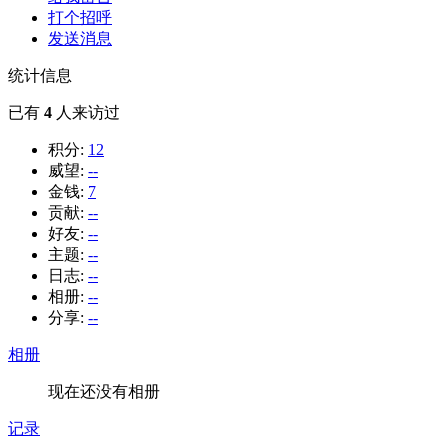
打个招呼
发送消息
统计信息
已有
4
人来访过
积分:
12
威望:
--
金钱:
7
贡献:
--
好友:
--
主题:
--
日志:
--
相册:
--
分享:
--
相册
现在还没有相册
记录