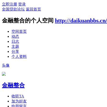
立即注册
登录
全国贷款论坛
返回首页
金融整合的个人空间
http://daikuanbbs.cn
空间首页
动态
日志
主题
分享
个人资料
头像
金融整合
收听TA
加为好友
给我留言