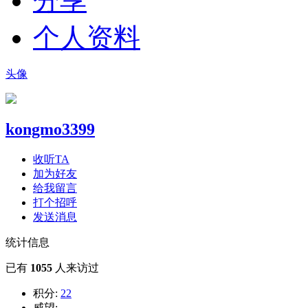
分享
个人资料
头像
kongmo3399
收听TA
加为好友
给我留言
打个招呼
发送消息
统计信息
已有
1055
人来访过
积分:
22
威望:
--