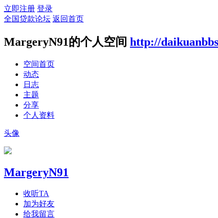
立即注册
登录
全国贷款论坛
返回首页
MargeryN91的个人空间
http://daikuanbbs
空间首页
动态
日志
主题
分享
个人资料
头像
MargeryN91
收听TA
加为好友
给我留言