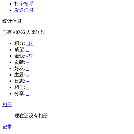
打个招呼
发送消息
统计信息
已有
48765
人来访过
积分:
-37
威望:
--
金钱:
-37
贡献:
--
好友:
--
主题:
--
日志:
--
相册:
--
分享:
--
相册
现在还没有相册
记录