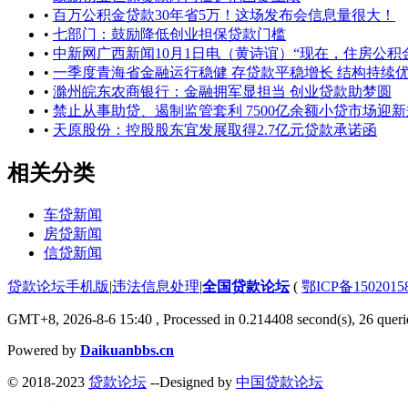
•
百万公积金贷款30年省5万！这场发布会信息量很大！
•
七部门：鼓励降低创业担保贷款门槛
•
中新网广西新闻10月1日电（黄诗谊）“现在，住房公积
•
一季度青海省金融运行稳健 存贷款平稳增长 结构持续
•
滁州皖东农商银行：金融拥军显担当 创业贷款助梦圆
•
禁止从事助贷、遏制监管套利 7500亿余额小贷市场迎新
•
天原股份：控股股东宜发展取得2.7亿元贷款承诺函
相关分类
车贷新闻
房贷新闻
信贷新闻
贷款论坛手机版
|
违法信息处理
|
全国贷款论坛
(
鄂ICP备150201
GMT+8, 2026-8-6 15:40
, Processed in 0.214408 second(s), 26 querie
Powered by
Daikuanbbs.cn
© 2018-2023
贷款论坛
--Designed by
中国贷款论坛