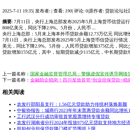
2025-7-11 19:35
|
发布者:
|
查看:
190
|
评论: 0
|
原作者: 贷款论坛社
摘要
: 7月11日，央行上海总部发布2025年5月上海货币信贷运
808亿美元，同比下降2.9%。5月份，人民币 ...
央行上海总部：5月末上海本外币贷款余额12.73万亿元 同比增长
7月11日，央行上海总部发布2025年5月上海货币信贷运行情况，
美元，同比下降2.9%。5月份，人民币贷款增加375亿元，同
贷款增加155亿元，其中，短期贷款减少115亿元，中长期贷款
上一篇名称：
国家金融监督管理总局：警惕虚假宣传诱导网络
下一篇名称：
金融助企稳岗！四川发放首笔“创业担保贷款+稳
相关阅读
•
农发行邵阳县支行：1.56亿元贷款助力传统村落焕新颜
•
中银协报告：城商行2023年年末普惠贷款余额同比增长19
•
工行武汉分行成功审批首笔股票增持专项贷款
•
农发行湖南省分行2024年投放975亿元贷款支持地方经
•
鼓励创业担保贷款降门槛扩范围提上限