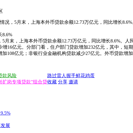
区
行情况，5月末，上海本外币贷款余额12.73万亿元，同比增长8.6
8.6%
5月末，上海本外币贷款余额12.73万亿元，同比增长8.6%。人民
比少增16亿元。分部门看，住户部门贷款增加232亿元，其中，短
增加108亿元；非银行业金融机构贷款减少27亿元。外币贷款增
贷款风险
路过
雷人
握手
鲜花
鸡蛋
岗扩岗专项贷款”组合贷
收藏
分享
邀请
.5%
济发展