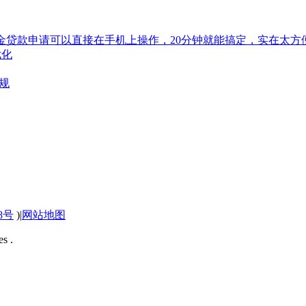
金贷款申请可以直接在手机上操作，20分钟就能搞定，实在太方便了
优化
规
58号
)
|
网站地图
s .