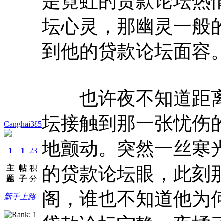
是霓虹的贷款论坛热
坛心灵，那幽灵一般
到他的贷款论坛面容
也许夜不知道距离
坛接触到那一张忧伤
Canghai385
地颤动。突然一丝寒
1
1
23
的贷款论坛眼，此刻
主
帖
积
题
子
分
阁，谁也不知道他为
新手上路