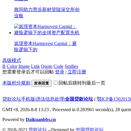
致同助力慧谷新材登陆深交所创
业板
岚璟资本Harmovest Capital：避
险逻辑下的
高级模式
B
Color
Image
Link
Quote
Code
Smilies
您需要登录后才可以回帖
登录
|
立即注册
本版积分规则
回帖后跳转到最后一页
发表回复
贷款论坛手机版
|
违法信息处理
|
全国贷款论坛
(
鄂ICP备150201
GMT+8, 2026-8-8 13:23
, Processed in 0.283961 second(s), 28 querie
Powered by
Daikuanbbs.cn
© 2018-2023
贷款论坛
--Designed by
中国贷款论坛