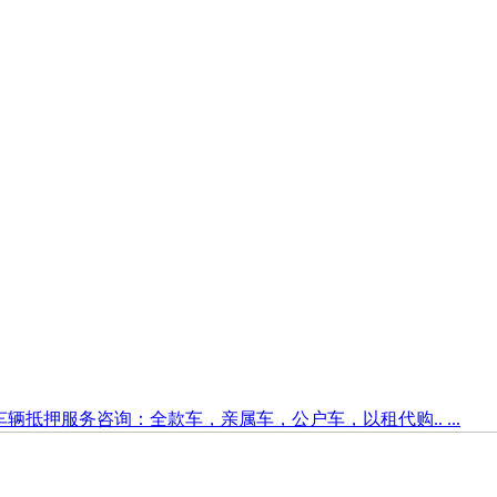
车辆抵押服务咨询：全款车，亲属车，公户车，以租代购.. ...