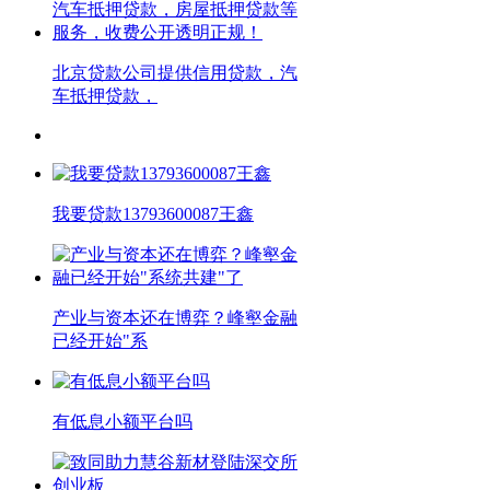
北京贷款公司提供信用贷款，汽
车抵押贷款，
我要贷款13793600087王鑫
产业与资本还在博弈？峰壑金融
已经开始"系
有低息小额平台吗