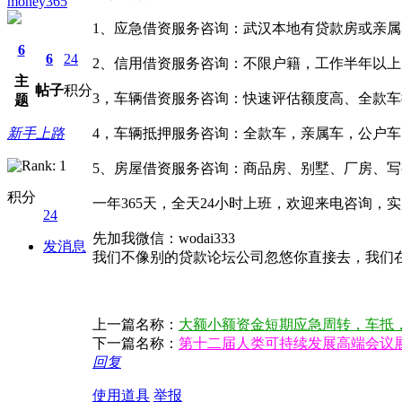
money365
1、应急借资服务咨询：武汉本地有贷款房或亲属名
6
6
24
2、信用借资服务咨询：不限户籍，工作半年以上，
主
帖子
积分
3，车辆借资服务咨询：快速评估额度高、全款车押
题
新手上路
4，车辆抵押服务咨询：全款车，亲属车，公户车，
5、房屋借资服务咨询：商品房、别墅、厂房、写字楼
积分
一年365天，全天24小时上班，欢迎来电咨询
24
先加我微信：wodai333
发消息
我们不像别的贷款论坛公司忽悠你直接去，我们
上一篇名称：
大额小额资金短期应急周转，车抵，房
下一篇名称：
第十二届人类可持续发展高端会议
回复
使用道具
举报