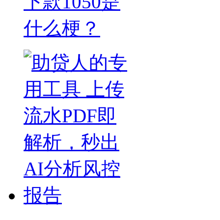
下款1050是
什么梗？