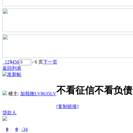
1
2
3
4
5
6
/ 6 页
下一页
返回列表
不看征信不看负债
楼主:
加我微LV8635LV
[复制链接]
贷款人
0
0
-34