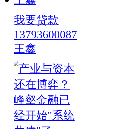
我要贷款
13793600087
王鑫