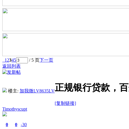
1
2
3
4
5
/ 5 页
下一页
返回列表
正规银行贷款，百
楼主:
加我微LV8635LV
[复制链接]
Timothyscupt
0
0
-30