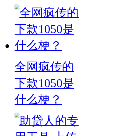
全网疯传的
下款1050是
什么梗？