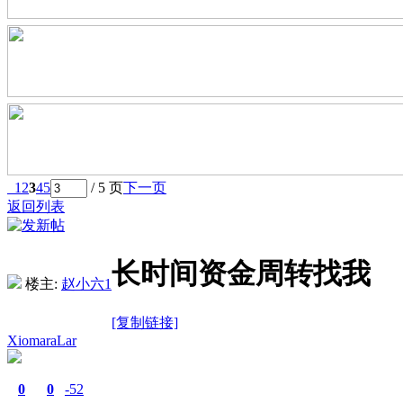
1
2
3
4
5
/ 5 页
下一页
返回列表
长时间资金周转找我
楼主:
赵小六1
[复制链接]
XiomaraLar
0
0
-52