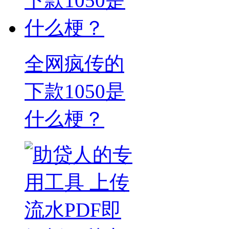
全网疯传的
下款1050是
什么梗？