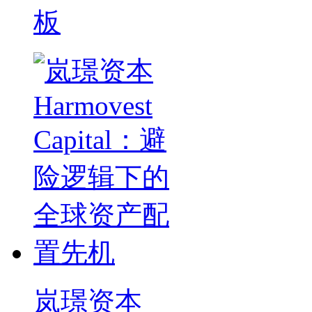
板
岚璟资本