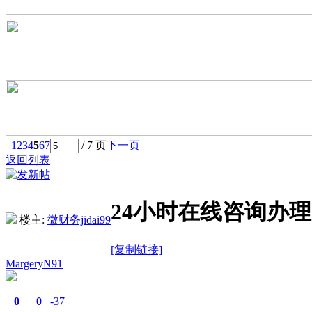
1
2
3
4
5
6
7
/ 7 页
下一页
返回列表
24小时在线咨询办理
楼主:
微财务jidai99
[复制链接]
MargeryN91
0
0
-37