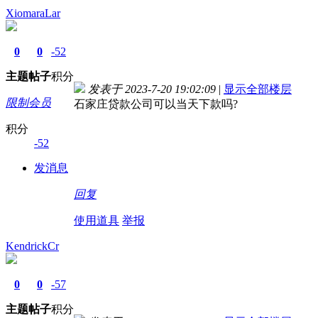
XiomaraLar
0
0
-52
主题
帖子
积分
发表于 2023-7-20 19:02:09
|
显示全部楼层
限制会员
石家庄贷款公司可以当天下款吗?
积分
-52
发消息
回复
使用道具
举报
KendrickCr
0
0
-57
主题
帖子
积分