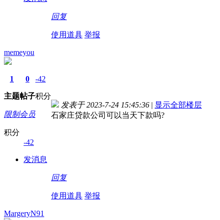
回复
使用道具
举报
memeyou
1
0
-42
主题
帖子
积分
发表于 2023-7-24 15:45:36
|
显示全部楼层
限制会员
石家庄贷款公司可以当天下款吗?
积分
-42
发消息
回复
使用道具
举报
MargeryN91