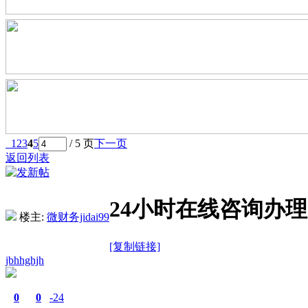
1
2
3
4
5
/ 5 页
下一页
返回列表
24小时在线咨询办理
楼主:
微财务jidai99
[复制链接]
jbhhghjh
0
0
-24