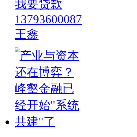
我要贷款
13793600087
王鑫