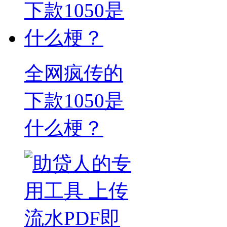
全网疯传的
下款1050是
什么梗？