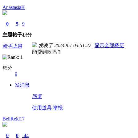
AnastasiaK
0
5
9
主题
帖子
积分
发表于 2023-8-1 03:51:27
|
显示全部楼层
新手上路
能贷到款吗？
积分
9
发消息
回复
使用道具
举报
BellReid17
0
0
-44