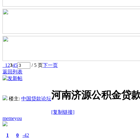
1
2
3
4
5
/ 5 页
下一页
返回列表
河南济源公积金贷款
楼主:
中国贷款论坛
[复制链接]
memeyou
1
0
-42