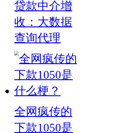
贷款中介增
收：大数据
查询代理
全网疯传的
下款1050是