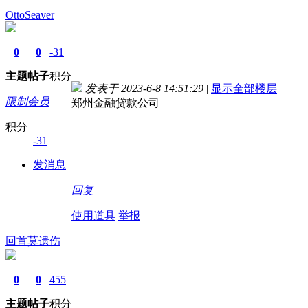
OttoSeaver
0
0
-31
主题
帖子
积分
发表于 2023-6-8 14:51:29
|
显示全部楼层
限制会员
郑州金融贷款公司
积分
-31
发消息
回复
使用道具
举报
回首莫遗伤
0
0
455
主题
帖子
积分