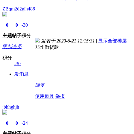
ZBqm2d2gih486
0
0
-30
主题
帖子
积分
发表于 2023-6-21 12:15:31
|
显示全部楼层
限制会员
郑州做贷款
积分
-30
发消息
回复
使用道具
举报
jbhhghjh
0
0
-24
主题
帖子
积分