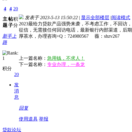
4
4
20
发表于 2023-5-13 15:50:22
|
显示全部楼层
|
阅读模式
主
帖
积
2023最给力贷款产品强势来袭，不考虑工作，不回
题
子
分
征信，无需接任何回访电话，最新银行内部渠道，后期
新手上
厚茶水，办理咨询+Q：724980567 薇：shzv267
路
上一篇名称：
急用钱，不求人！
下一篇名称：
专业办理，一条龙
积分
20
发
消
息
回复
使用道具
举报
贷款论坛