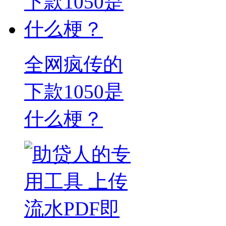
全网疯传的
下款1050是
什么梗？