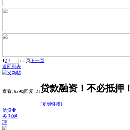
1
2
/ 2 页
下一页
返回列表
贷款融资！不必抵押
查看:
9290
|
回复:
21
[复制链接]
信贷业
务-张经
理