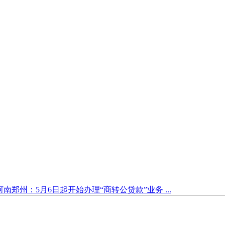
河南郑州：5月6日起开始办理“商转公贷款”业务 ...