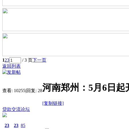
1
2
3
/ 3 页
下一页
返回列表
河南郑州：5月6日起
查看:
10255
|
回复:
28
[复制链接]
贷款交流论坛
23
23
85