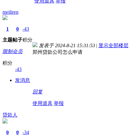
使用道具
举报
meiliren
1
0
-43
主题
帖子
积分
发表于 2024-8-21 15:31:53
|
显示全部楼层
限制会员
郑州贷款公司怎么申请
积分
-43
发消息
回复
使用道具
举报
贷款人
0
0
-34