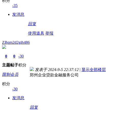
积分
-35
发消息
回复
使用道具
举报
ZBqm2d2gih486
0
0
-30
主题
帖子
积分
发表于 2024-9-5 22:37:12
|
显示全部楼层
限制会员
郑州企业贷款金融服务公司
积分
-30
发消息
回复