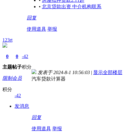
•
房屋抵押贷款2.11起
•
北京贷款出资 中介机构联系
回复
使用道具
举报
123rt
0
0
-42
主题
帖子
积分
发表于 2024-8-1 10:56:03
|
显示全部楼层
限制会员
汽车贷款计算器
积分
-42
发消息
回复
使用道具
举报