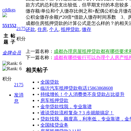
款方式的总利息支出较低，但早期支付的本息较多
cddkgs
缴存额/单位和个人缴存比例之和+配偶公积金月缴存
公积金缴存余额)*20倍*借款人缴存时间系数 3、
成都住房抵押贷款的计算公式是怎么样的？的相关
551
552
2175
还款
,
住房
,
个人
,
抵押贷款
,
缴存
主
帖
积分
题
子
上一篇名称：
成都办理房屋抵押贷款都有哪些要求
金牌会员
下一篇名称：
成都有哪些银行可以办理个人房产抵
相关帖子
积分
•
全国贷款
2175
•
临沂汽车抵押贷款电话15863868608
•
持续增长！个人消费类不良贷款占比提升
发消
•
房车抵押贷款
息
•
金华贷款找我，专业靠谱
•
谁说贷款流程复杂？3 步就能搞定！
•
贷款找我，额度高，利率低，专业靠谱，金
•
全国续贷业务