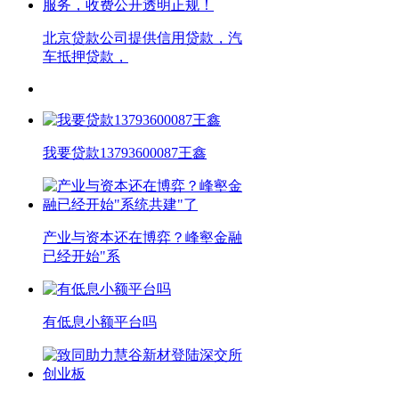
北京贷款公司提供信用贷款，汽
车抵押贷款，
我要贷款13793600087王鑫
产业与资本还在博弈？峰壑金融
已经开始"系
有低息小额平台吗