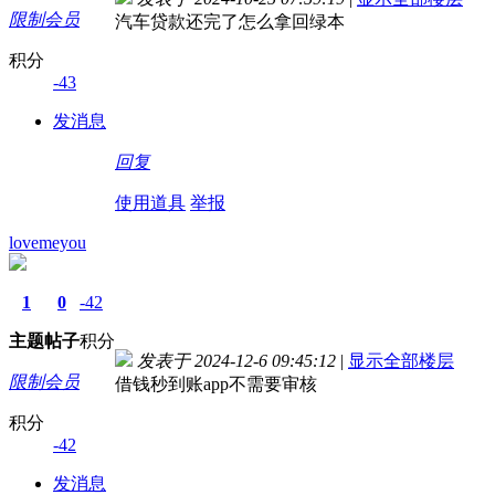
限制会员
汽车贷款还完了怎么拿回绿本
积分
-43
发消息
回复
使用道具
举报
lovemeyou
1
0
-42
主题
帖子
积分
发表于 2024-12-6 09:45:12
|
显示全部楼层
限制会员
借钱秒到账app不需要审核
积分
-42
发消息