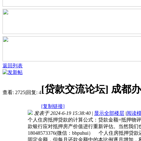
返回列表
[贷款交流论坛]
成都
查看:
2725
|
回复:
4
[复制链接]
发表于 2024-6-19 15:38:40
|
显示全部楼层
|
阅读
个人住房抵押贷款的计算公式：贷款金额=抵押物
款银行应对抵押房产价值进行重新评估。当然我们
18048573376(微信：bbpuhui） 个
固定金额，但每月还款金额中的本比例逐月增加，