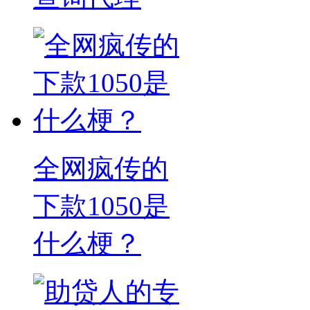
全网疯传的
下款1050是
什么梗？