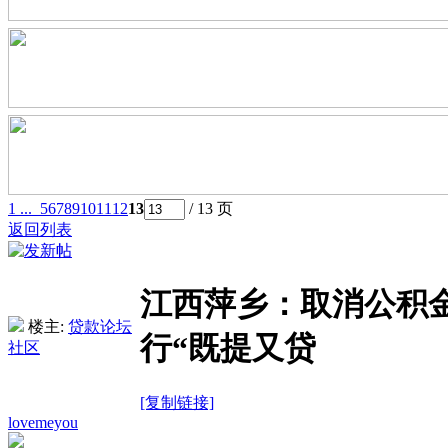
1 ...
5
6
7
8
9
10
11
12
13
/ 13 页
返回列表
江西萍乡：取消公积
楼主:
贷款论坛
行“既提又贷
社区
[复制链接]
lovemeyou