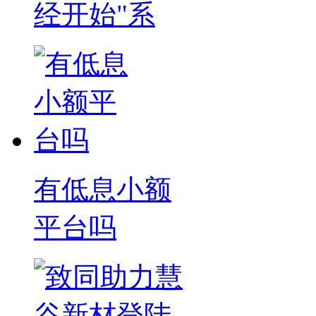
经开始"系
有低息小额
平台吗