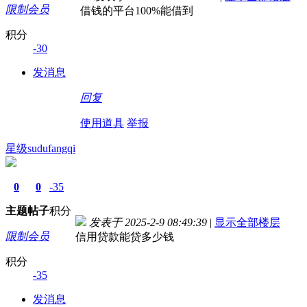
限制会员
借钱的平台100%能借到
积分
-30
发消息
回复
使用道具
举报
星级sudufangqi
0
0
-35
主题
帖子
积分
发表于 2025-2-9 08:49:39
|
显示全部楼层
限制会员
信用贷款能贷多少钱
积分
-35
发消息