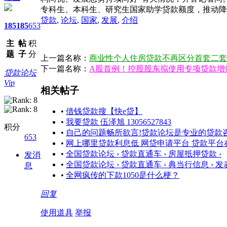
专科生、本科生、研究生国家助学贷款额度，推动降低贷
贷款
,
论坛
,
国家
,
发展
,
介绍
185
185
653
主
帖
积
题
子
分
上一篇名称：
商业性个人住房贷款不再区分首套二套
下一篇名称：
A股首例！控股股东拟使用专项贷款增
贷款论坛
Vip
相关帖子
•
借钱贷款搜【快e贷】
•
我要贷款 伍泽旭 13056527843
积分
•
自己的问题畅所欲言!贷款论坛是专业的贷款
653
•
网上哪里贷款利息低 网贷申请平台 贷款平台
•
全国贷款论坛 › 贷款直通车 › 房屋抵押贷款 ›
发消
•
全国贷款论坛 › 贷款直通车 › 典当行信息 › 
息
•
全网疯传的下款1050是什么梗？
回复
使用道具
举报