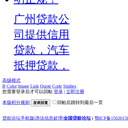
广州贷款公
司提供信用
贷款，汽车
抵押贷款，
高级模式
B
Color
Image
Link
Quote
Code
Smilies
您需要登录后才可以回帖
登录
|
立即注册
本版积分规则
回帖后跳转到最后一页
发表回复
贷款论坛手机版
|
违法信息处理
|
全国贷款论坛
(
鄂ICP备150201