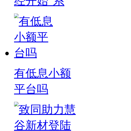
经开始"系
有低息小额
平台吗