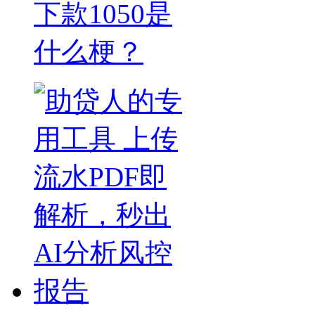
下款1050是
什么梗？