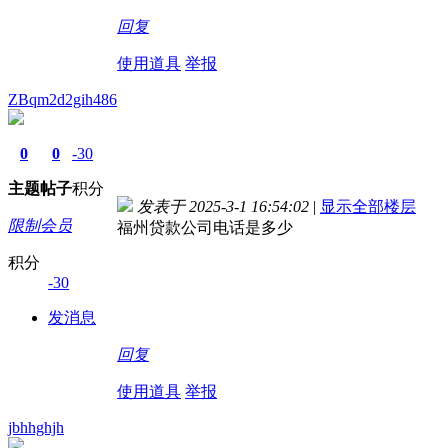
回复
使用道具
举报
ZBqm2d2gih486
0
0
-30
主题
帖子
积分
发表于 2025-3-1 16:54:02
|
显示全部楼层
限制会员
福州贷款公司电话是多少
积分
-30
发消息
回复
使用道具
举报
jbhhghjh