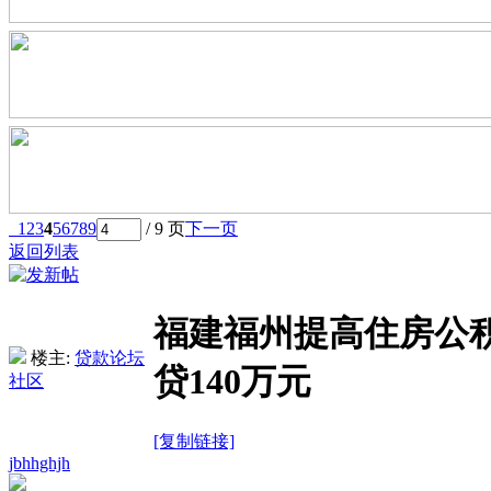
1
2
3
4
5
6
7
8
9
/ 9 页
下一页
返回列表
福建福州提高住房公
楼主:
贷款论坛
贷140万元
社区
[复制链接]
jbhhghjh