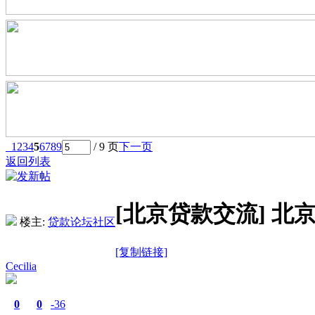
1
2
3
4
5
6
7
8
9
/ 9 页
下一页
返回列表
[北京贷款交流]
北京
楼主:
贷款论坛社区
[复制链接]
Cecilia
0
0
-36