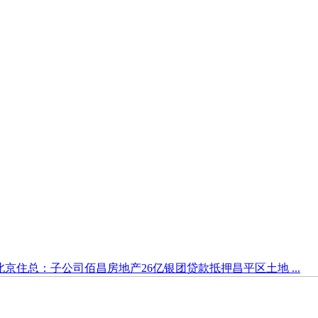
北京住总：子公司佰昌房地产26亿银团贷款抵押昌平区土地 ...