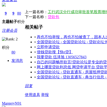
上一篇名称：
工行武汉分行成功审批首笔股票增
9
9
80
下一篇名称：
贷款包
主题
帖子
积分
相关帖子
注册会员
•
再也不怕举报，再也不怕被查了，因本人
•
全国贷款论坛 › 全国贷款论坛 › 贷款论坛大
•
立即申请贷款
积分
•
借钱贷款搜【快e贷】
80
•
我要贷款 伍泽旭 13056527843
发消息
•
自己的问题畅所欲言!贷款论坛是专业的
•
网上哪里贷款利息低 网贷申请平台 贷款
•
全国贷款论坛 › 贷款直通车 › 房屋抵押贷款
•
全国贷款论坛 › 贷款直通车 › 典当行信息 ›
回复
使用道具
举报
MargeryN91