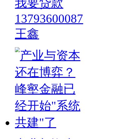
我要贷款
13793600087
王鑫