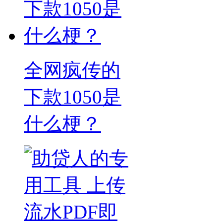
全网疯传的
下款1050是
什么梗？