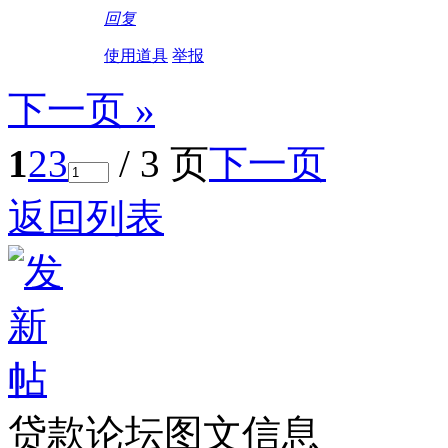
回复
使用道具
举报
下一页 »
1
2
3
/ 3 页
下一页
返回列表
贷款论坛图文信息