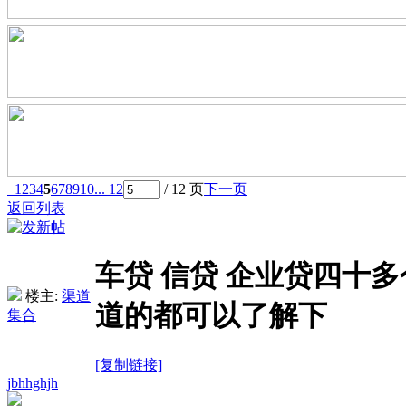
1
2
3
4
5
6
7
8
9
10
... 12
/ 12 页
下一页
返回列表
车贷 信贷 企业贷四十
楼主:
渠道
道的都可以了解下
集合
[复制链接]
jbhhghjh