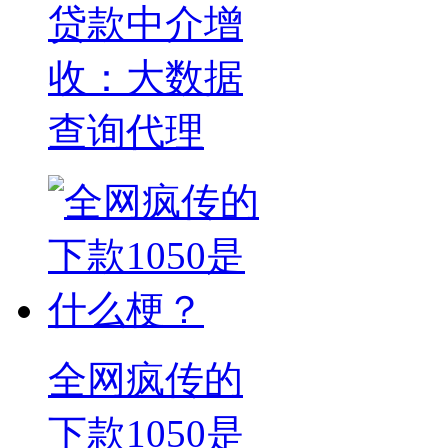
贷款中介增
收：大数据
查询代理
全网疯传的
下款1050是