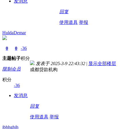
发消息
回复
使用道具
举报
HuldaDemar
0
0
-36
主题
帖子
积分
发表于 2025-3-9 22:43:32
|
显示全部楼层
限制会员
成都贷款机构
积分
-36
发消息
回复
使用道具
举报
jbhhghjh