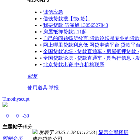
•
诚信应急
•
借钱贷款搜【快e贷】
•
我要贷款 伍泽旭 13056527843
•
房屋抵押贷款2.11起
•
自己的问题畅所欲言!贷款论坛是专业的贷
•
网上哪里贷款利息低 网贷申请平台 贷款平
•
全国贷款论坛 › 贷款直通车 › 房屋抵押贷款 ›
•
全国贷款论坛 › 贷款直通车 › 典当行信息 › 
•
北京贷款出资 中介机构联系
回复
使用道具
举报
Timothyscupt
0
0
-30
主题
帖子
积分
发表于 2025-1-28 01:12:23
|
显示全部楼层
限制会员
成都贷款公司