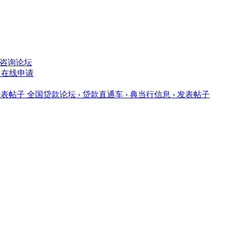
款咨询论坛
台在线申请
发表帖子 全国贷款论坛 › 贷款直通车 › 典当行信息 › 发表帖子