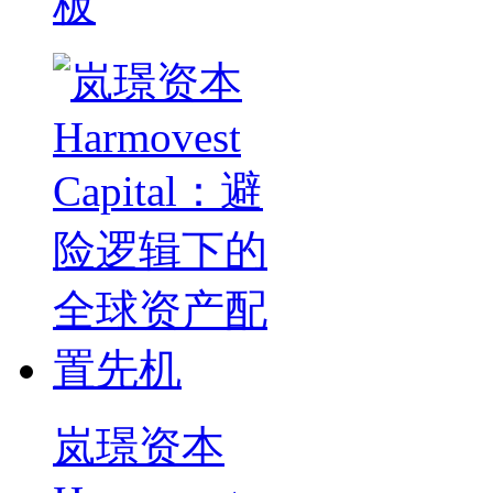
板
岚璟资本