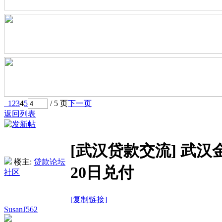
1
2
3
4
5
/ 5 页
下一页
返回列表
[武汉贷款交流]
武汉
楼主:
贷款论坛
20日兑付
社区
[复制链接]
SusanJ562