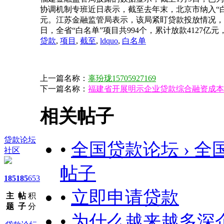
协调机制专班近日表示，截至去年末，北京市纳入“白名
元。江苏金融监管局表示，该局紧盯贷款投放情况，及
日，全省“白名单”项目共994个，累计放款4127亿
贷款
,
项目
,
截至
,
ldquo
,
白名单
上一篇名称：
辜玢珑15705927169
下一篇名称：
福建省开展明示企业贷款综合融资成本
相关帖子
贷款论坛
•
全国贷款论坛 › 全
社区
帖子
185
185
653
•
立即申请贷款
主
帖
积
题
子
分
•
为什么越来越多深