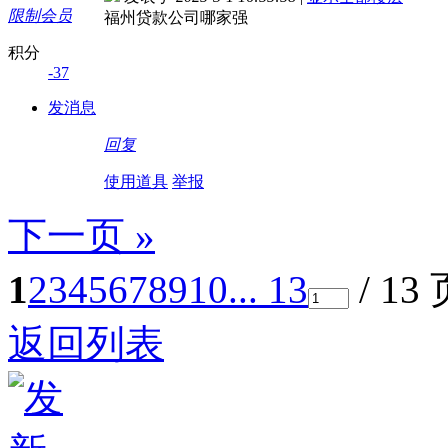
限制会员
福州贷款公司哪家强
积分
-37
发消息
回复
使用道具
举报
下一页 »
1
2
3
4
5
6
7
8
9
10
... 13
/ 13
返回列表