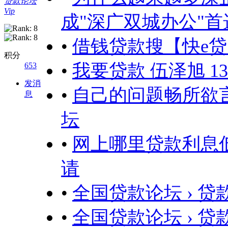
贷款论坛
Vip
成"深广双城办公"首
•
借钱贷款搜【快e贷
积分
•
我要贷款 伍泽旭 1305
653
发消
•
自己的问题畅所欲
息
坛
•
网上哪里贷款利息低
请
•
全国贷款论坛 › 贷款
•
全国贷款论坛 › 贷