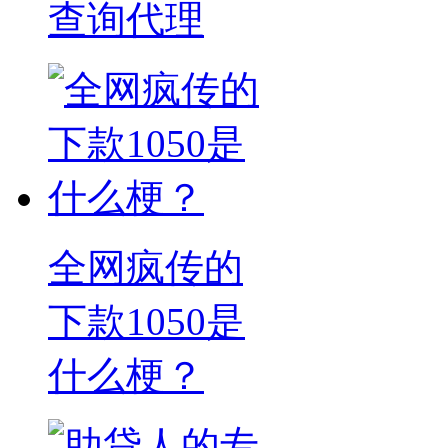
查询代理
全网疯传的
下款1050是
什么梗？