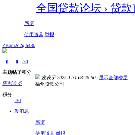
全国贷款论坛 › 贷款
回复
使用道具
举报
ZBqm2d2gih486
0
0
-30
主题
帖子
积分
发表于 2025-1-31 03:46:50
|
显示全部楼层
限制会员
福州贷款公司
积分
-30
发消息
回复
使用道具
举报