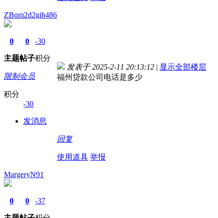
ZBqm2d2gih486
0
0
-30
主题
帖子
积分
发表于 2025-2-11 20:13:12
|
显示全部楼层
限制会员
福州贷款公司电话是多少
积分
-30
发消息
回复
使用道具
举报
MargeryN91
0
0
-37
主题
帖子
积分