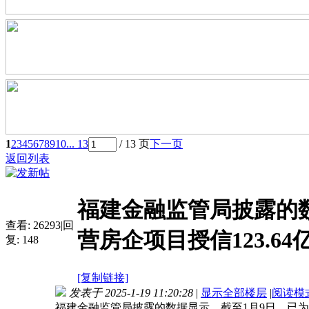
1
2
3
4
5
6
7
8
9
10
... 13
/ 13 页
下一页
返回列表
福建金融监管局披露的数
查看:
26293
|
回
营房企项目授信123.64
复:
148
[复制链接]
发表于 2025-1-19 11:20:28
|
显示全部楼层
|
阅读模
福建金融监管局披露的数据显示，截至1月9日，已为76