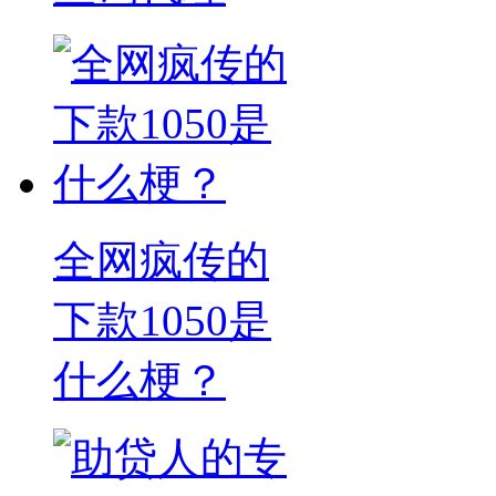
全网疯传的
下款1050是
什么梗？