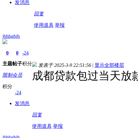
发消息
回复
使用道具
举报
jbhhghjh
0
0
-24
主题
帖子
积分
发表于 2025-3-9 22:51:56
|
显示全部楼层
成都贷款包过当天放
限制会员
积分
-24
发消息
回复
使用道具
举报
jbhhghjh