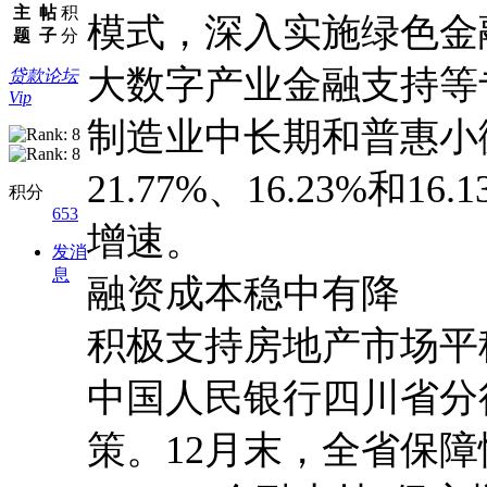
主
帖
积
模式，深入实施绿色金
题
子
分
大数字产业金融支持等
贷款论坛
Vip
制造业中长期和普惠小
21.77%、16.23%和
积分
653
增速。
发消
息
融资成本稳中有降
积极支持房地产市场平
中国人民银行四川省分
策。12月末，全省保