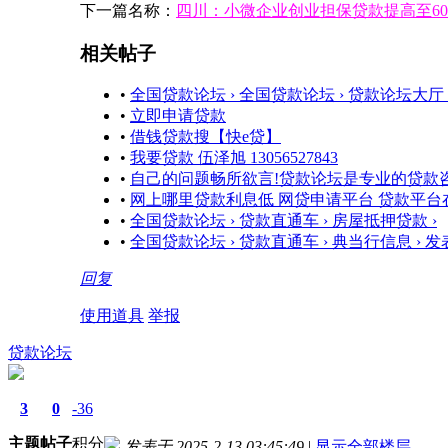
下一篇名称：
四川：小微企业创业担保贷款提高至60
相关帖子
•
全国贷款论坛 › 全国贷款论坛 › 贷款论坛大厅 
•
立即申请贷款
•
借钱贷款搜【快e贷】
•
我要贷款 伍泽旭 13056527843
•
自己的问题畅所欲言!贷款论坛是专业的贷款
•
网上哪里贷款利息低 网贷申请平台 贷款平台
•
全国贷款论坛 › 贷款直通车 › 房屋抵押贷款 ›
•
全国贷款论坛 › 贷款直通车 › 典当行信息 › 
回复
使用道具
举报
贷款论坛
3
0
-36
主题
帖子
积分
发表于 2025-2-13 03:45:49
|
显示全部楼层