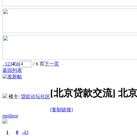
1
2
3
4
5
6
/ 6 页
下一页
返回列表
[北京贷款交流]
北京
楼主:
贷款论坛社区
[复制链接]
meiliren
1
0
-43