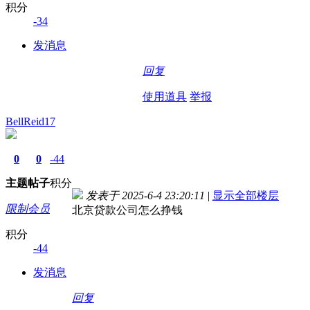
积分
-34
发消息
回复
使用道具
举报
BellReid17
0
0
-44
主题
帖子
积分
发表于 2025-6-4 23:20:11
|
显示全部楼层
限制会员
北京贷款公司怎么挣钱
积分
-44
发消息
回复