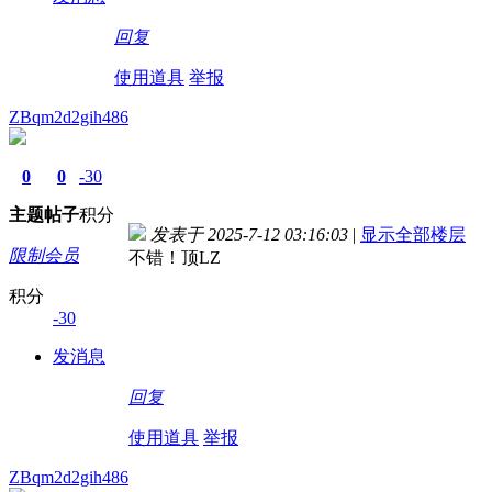
回复
使用道具
举报
ZBqm2d2gih486
0
0
-30
主题
帖子
积分
发表于 2025-7-12 03:16:03
|
显示全部楼层
限制会员
不错！顶LZ
积分
-30
发消息
回复
使用道具
举报
ZBqm2d2gih486