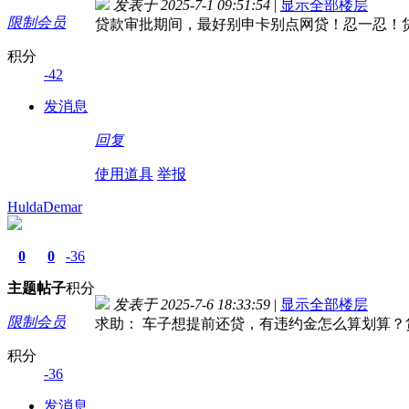
发表于 2025-7-1 09:51:54
|
显示全部楼层
限制会员
贷款审批期间，最好别申卡别点网贷！忍一忍！
积分
-42
发消息
回复
使用道具
举报
HuldaDemar
0
0
-36
主题
帖子
积分
发表于 2025-7-6 18:33:59
|
显示全部楼层
限制会员
求助： 车子想提前还贷，有违约金怎么算划算
积分
-36
发消息