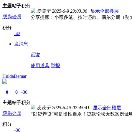
主题
帖子
积分
发表于 2025-6-9 23:03:36
|
显示全部楼层
限制会员
分享提额：小额多笔、按时还款、偶尔分期（别
积分
-42
发消息
回复
使用道具
举报
HuldaDemar
0
0
-36
主题
帖子
积分
发表于 2025-6-15 07:45:41
|
显示全部楼层
限制会员
“以贷养贷”就是慢性自杀！贷款论坛无数案例证
积分
-36