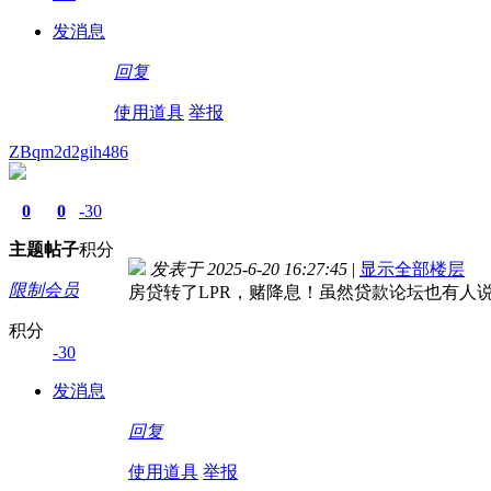
发消息
回复
使用道具
举报
ZBqm2d2gih486
0
0
-30
主题
帖子
积分
发表于 2025-6-20 16:27:45
|
显示全部楼层
限制会员
房贷转了LPR，赌降息！虽然贷款论坛也有人
积分
-30
发消息
回复
使用道具
举报