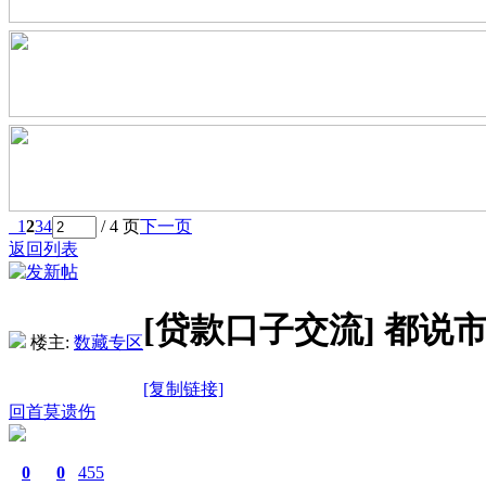
1
2
3
4
/ 4 页
下一页
返回列表
[贷款口子交流]
都说市
楼主:
数藏专区
[复制链接]
回首莫遗伤
0
0
455