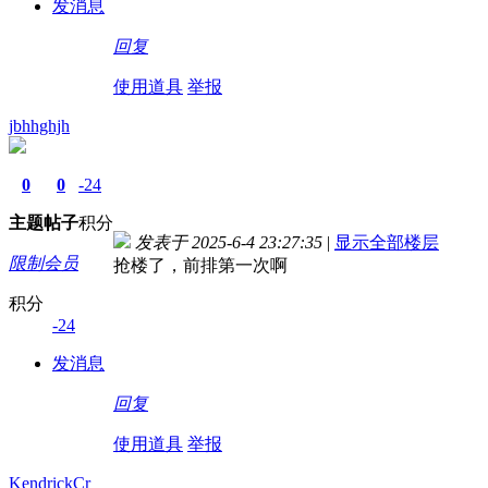
发消息
回复
使用道具
举报
jbhhghjh
0
0
-24
主题
帖子
积分
发表于 2025-6-4 23:27:35
|
显示全部楼层
限制会员
抢楼了，前排第一次啊
积分
-24
发消息
回复
使用道具
举报
KendrickCr