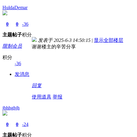
HuldaDemar
0
0
-36
主题
帖子
积分
发表于 2025-6-3 14:50:15
|
显示全部楼层
限制会员
谢谢楼主的辛苦分享
积分
-36
发消息
回复
使用道具
举报
jbhhghjh
0
0
-24
主题
帖子
积分