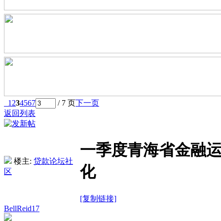
1
2
3
4
5
6
7
/ 7 页
下一页
返回列表
一季度青海省金融运
楼主:
贷款论坛社
化
区
[复制链接]
BellReid17