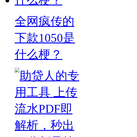
全网疯传的
下款1050是
什么梗？