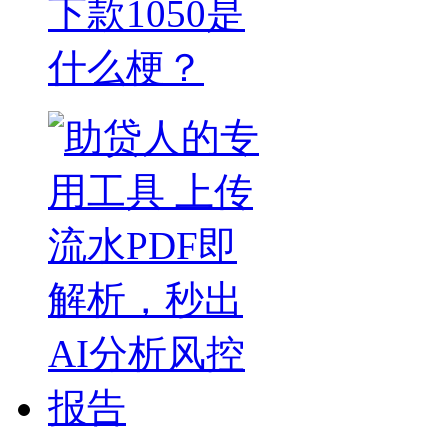
下款1050是
什么梗？