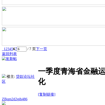
1
2
3
4
5
6
7
/ 7 页
下一页
返回列表
一季度青海省金融运
楼主:
贷款论坛社
化
区
[复制链接]
ZBqm2d2gih486