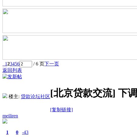
1
2
3
4
5
6
/ 6 页
下一页
返回列表
[北京贷款交流]
下
楼主:
贷款论坛社区
[复制链接]
meiliren
1
0
-43