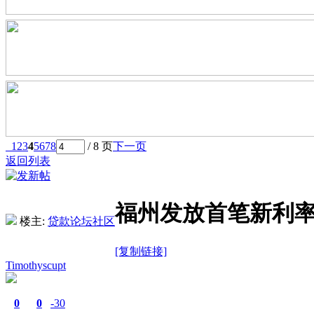
1
2
3
4
5
6
7
8
/ 8 页
下一页
返回列表
福州发放首笔新利
楼主:
贷款论坛社区
[复制链接]
Timothyscupt
0
0
-30