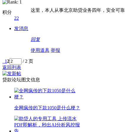
这里，本人从事北京助贷业务四年，安全可靠
积分
22
发消息
回复
使用道具
举报
1
2
/ 2 页
返回列表
贷款论坛图文信息
全网疯传的下款1050是什么梗？