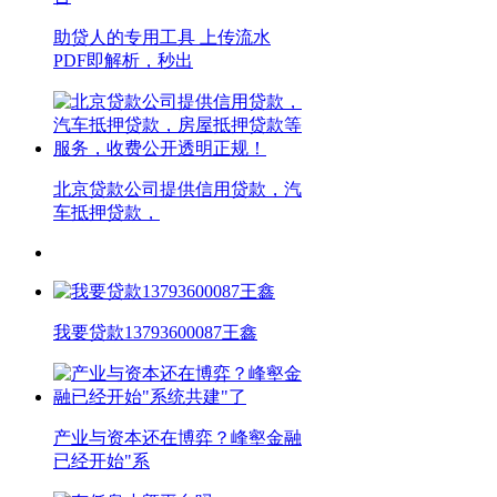
助贷人的专用工具 上传流水
PDF即解析，秒出
北京贷款公司提供信用贷款，汽
车抵押贷款，
我要贷款13793600087王鑫
产业与资本还在博弈？峰壑金融
已经开始"系