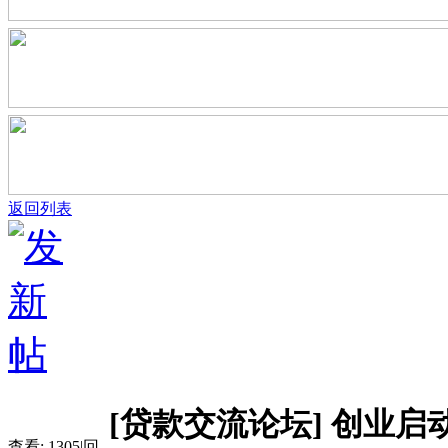
返回列表
[贷款交流论坛]
创业启
查看:
1305
|
回