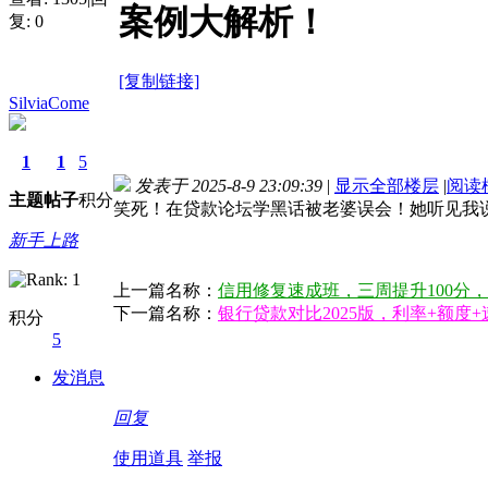
案例大解析！
复:
0
[复制链接]
SilviaCome
1
1
5
发表于 2025-8-9 23:09:39
|
显示全部楼层
|
阅读
主题
帖子
积分
笑死！在贷款论坛学黑话被老婆误会！她听见我说"
新手上路
上一篇名称：
信用修复速成班，三周提升100分
下一篇名称：
银行贷款对比2025版，利率+额度
积分
5
发消息
回复
使用道具
举报