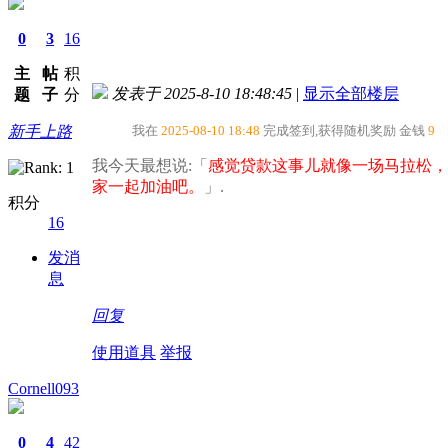
0
3
16
主
帖
积
发表于 2025-8-10 18:48:45
|
显示全部楼层
题
子
分
新手上路
我在
2025-08-10 18:48
完成签到,获得随机奖励
金钱
9
我今天最想说:「
感觉贷款这事儿就像一场马拉松，
家一起加油吧。​
」.
积分
16
发消
息
回复
使用道具
举报
Cornell093
0
4
42