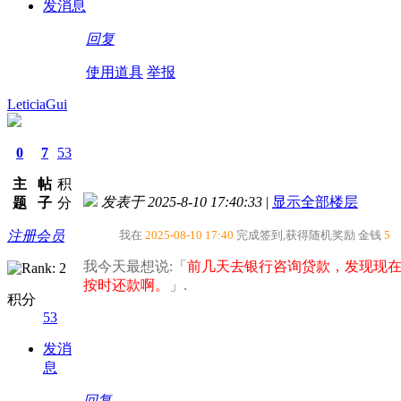
发消息
回复
使用道具
举报
LeticiaGui
0
7
53
主
帖
积
发表于 2025-8-10 17:40:33
|
显示全部楼层
题
子
分
注册会员
我在
2025-08-10 17:40
完成签到,获得随机奖励
金钱
5
我今天最想说:「
前几天去银行咨询贷款，发现现
按时还款啊。​
」.
积分
53
发消
息
回复