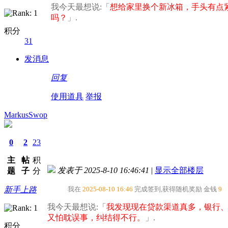
我今天最想说:「
想给家里换个新冰箱，手头有点
吗？​
」.
积分
31
发消息
回复
使用道具
举报
MarkusSwop
0
2
23
主
帖
积
发表于 2025-8-10 16:46:41
|
显示全部楼层
题
子
分
新手上路
我在
2025-08-10 16:46
完成签到,获得随机奖励
金钱
9
我今天最想说:「
我发现现在贷款渠道真多，银行
又怕耽误事，纠结得不行。​
」.
积分