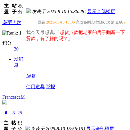
主
帖
积
发表于 2025-8-10 15:36:28
|
显示全部楼层
题
子
分
新手上路
我在
2025-08-10 15:36
完成签到,获得随机奖励
金钱
9
我今天最想说:「
想贷点款把老家的房子翻新一下，
贷款，有了解的吗？​
」.
积分
20
发消
息
回复
使用道具
举报
FrancescaM
0
3
25
主
帖
积
发表于 2025-8-10 15:56:15
|
显示全部楼层
题
子
分