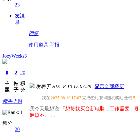
23
发消
息
回复
使用道具
举报
JoeyWeeks3
0
2
20
主
帖
积
发表于 2025-8-10 17:07:29
|
显示全部楼层
题
子
分
我在
2025-08-10 17:07
完成签到,获得随机奖励
金钱
5
新手上路
我今天最想说:「
想贷款买台新电脑，工作需要，
麻烦不。​
」.
积分
20