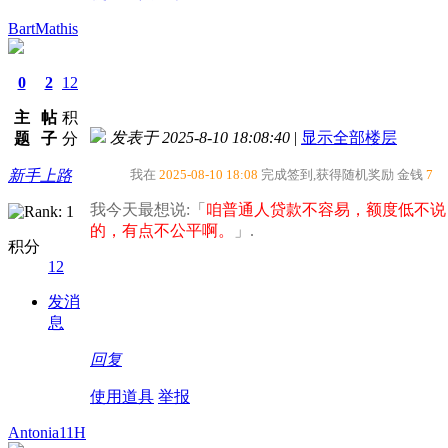
BartMathis
0
2
12
主
帖
积
发表于 2025-8-10 18:08:40
|
显示全部楼层
题
子
分
新手上路
我在
2025-08-10 18:08
完成签到,获得随机奖励
金钱
7
我今天最想说:「
咱普通人贷款不容易，额度低不说
的，有点不公平啊。​
」.
积分
12
发消
息
回复
使用道具
举报
Antonia11H