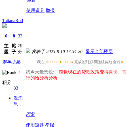
使用道具
举报
TatianaRod
0
8
33
主
帖
积
发表于 2025-8-10 17:54:26
|
显示全部楼层
题
子
分
新手上路
我在
2025-08-10 17:54
完成签到,获得随机奖励
金钱
8
我今天最想说:「
感觉现在的贷款政策变得真快，前
行的给分析分析。​
」.
积分
33
发消
息
回复
使用道具
举报