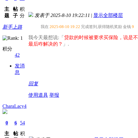
主
帖
积
发表于 2025-8-10 19:22:11
|
显示全部楼层
题
子
分
新手上路
我在
2025-08-10 19:22
完成签到,获得随机奖励
金钱
9
我今天最想说:「
贷款的时候被要求买保险，说是不
最后咋解决的？​
」.
积分
42
发消
息
回复
使用道具
举报
CharaLacy4
0
6
54
主
帖
积