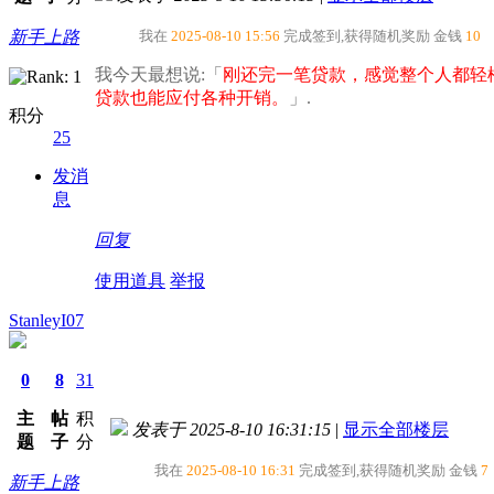
新手上路
我在
2025-08-10 15:56
完成签到,获得随机奖励
金钱
10
我今天最想说:「
刚还完一笔贷款，感觉整个人都轻
贷款也能应付各种开销。​
」.
积分
25
发消
息
回复
使用道具
举报
StanleyI07
0
8
31
主
帖
积
发表于 2025-8-10 16:31:15
|
显示全部楼层
题
子
分
我在
2025-08-10 16:31
完成签到,获得随机奖励
金钱
7
新手上路