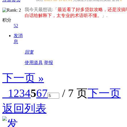
我今天最想说:「
最近看了好多贷款攻略，还是没搞
白话给解释下，太专业的术语听不懂。​
」.
积分
52
发消
息
回复
使用道具
举报
下一页 »
1
2
3
4
5
6
7
/ 7 页
下一页
返回列表