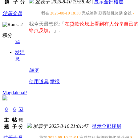
发表于 2025-8-10 19:58:48
|
显示全部楼层
题
子
分
注册会员
我在
2025-08-10 19:58
完成签到,获得随机奖励
金钱
7
我今天最想说:「
在贷款论坛上看到有人分享自己
给点反馈。​
」.
积分
54
发消
息
回复
使用道具
举报
MagdalenaP
0
6
52
主
帖
积
发表于 2025-8-10 21:01:47
|
显示全部楼层
题
子
分
注册会员
我在
2025-08-10 21:01
完成签到,获得随机奖励
金钱
8