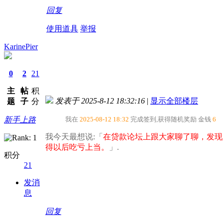
回复
使用道具
举报
KarinePier
0
2
21
主
帖
积
发表于 2025-8-12 18:32:16
|
显示全部楼层
题
子
分
新手上路
我在
2025-08-12 18:32
完成签到,获得随机奖励
金钱
6
我今天最想说:「
在贷款论坛上跟大家聊了聊，发现
得以后吃亏上当。​
」.
积分
21
发消
息
回复