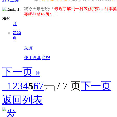
我今天最想说:「
最近了解到一种装修贷款，利率挺
要哪些材料啊？​
」.
积分
21
发消
息
回复
使用道具
举报
下一页 »
1
2
3
4
5
6
7
/ 7 页
下一页
返回列表