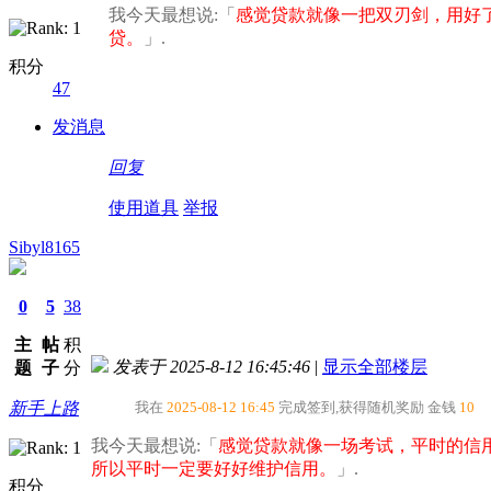
我今天最想说:「
感觉贷款就像一把双刃剑，用好
贷。​
」.
积分
47
发消息
回复
使用道具
举报
Sibyl8165
0
5
38
主
帖
积
发表于 2025-8-12 16:45:46
|
显示全部楼层
题
子
分
新手上路
我在
2025-08-12 16:45
完成签到,获得随机奖励
金钱
10
我今天最想说:「
感觉贷款就像一场考试，平时的信
所以平时一定要好好维护信用。​
」.
积分