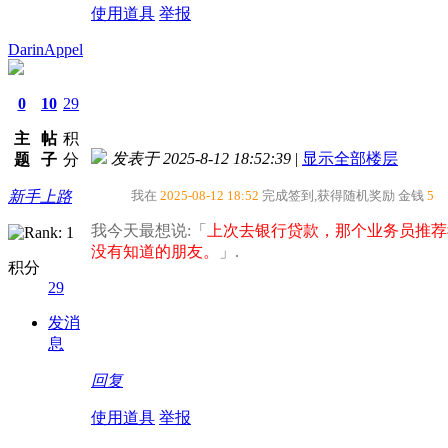
使用道具
举报
DarinAppel
0
10
29
主
帖
积
发表于 2025-8-12 18:52:39
|
显示全部楼层
题
子
分
新手上路
我在
2025-08-12 18:52
完成签到,获得随机奖励
金钱
5
我今天最想说:「
上次去银行贷款，那个业务员推荐
没有知道的朋友。​
」.
积分
29
发消
息
回复
使用道具
举报