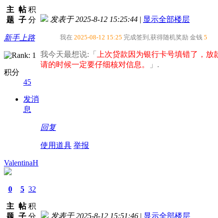
主
帖
积
发表于 2025-8-12 15:25:44
|
显示全部楼层
题
子
分
新手上路
我在
2025-08-12 15:25
完成签到,获得随机奖励
金钱
5
我今天最想说:「
上次贷款因为银行卡号填错了，放
请的时候一定要仔细核对信息。​
」.
积分
45
发消
息
回复
使用道具
举报
ValentinaH
0
5
32
主
帖
积
发表于 2025-8-12 15:51:46
|
显示全部楼层
题
子
分