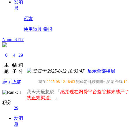
发消
息
回复
使用道具
举报
NannieU17
0
4
29
主
帖
积
发表于 2025-8-12 18:03:47
|
显示全部楼层
题
子
分
新手上路
我在
2025-08-12 18:03
完成签到,获得随机奖励
金钱
12
我今天最想说:「
感觉现在网贷平台监管越来越严
找正规渠道。​
」.
积分
29
发消
息