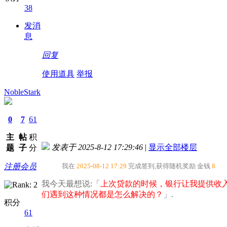
38
发消
息
回复
使用道具
举报
NobleStark
0
7
61
主
帖
积
发表于 2025-8-12 17:29:46
|
显示全部楼层
题
子
分
注册会员
我在
2025-08-12 17:29
完成签到,获得随机奖励
金钱
8
我今天最想说:「
上次贷款的时候，银行让我提供收
们遇到这种情况都是怎么解决的？​
」.
积分
61