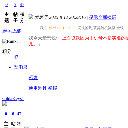
0
7
47
主
帖
积
发表于 2025-8-12 20:23:16
|
显示全部楼层
题
子
分
我在
2025-08-12 20:23
完成签到,获得随机奖励
金钱
8
新手上路
我今天最想说:「
上次贷款因为手机号不是实名的
儿。​
」.
积分
47
发消息
回复
使用道具
举报
GildaKeys1
0
8
47
主
帖
积