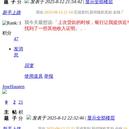
发表于 2025-8-12 21:54:42
|
显示全部楼层
题
子
分
新手上路
我在
2025-08-12 21:54
完成签到,获得随机奖励
金钱
7
我今天最想说:「
上次贷款的时候，银行让我提供近
找到了一些其他收入证明。​
」.
积分
47
发消
息
回复
使用道具
举报
JoseHaugen
0
2
21
主
帖
积
发表于 2025-8-12 22:32:46
|
显示全部楼层
题
子
分
新手上路
我在
2025-08-12 22:32
完成签到,获得随机奖励
金钱
10