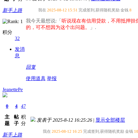
新手上路
我在
2025-08-12 15:51
完成签到,获得随机奖励
金钱
8
我今天最想说:「
听说现在有信用贷款，不用抵押担
的，可不想因为这个出问题。​
」.
积分
32
发消
息
回复
使用道具
举报
JeanettePe
0
4
47
主
帖
积
发表于 2025-8-12 16:25:26
|
显示全部楼层
题
子
分
我在
2025-08-12 16:25
完成签到,获得随机奖励
金钱
1
新手上路