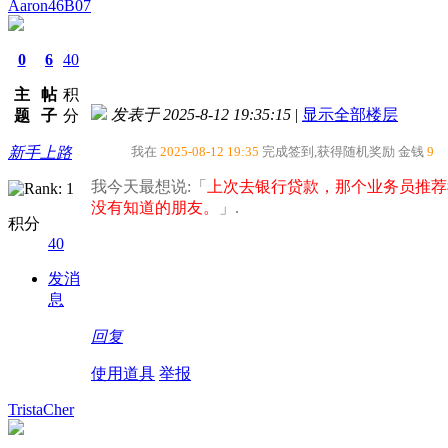
Aaron46B07
0
6
40
主
帖
积
发表于 2025-8-12 19:35:15
|
显示全部楼层
题
子
分
新手上路
我在
2025-08-12 19:35
完成签到,获得随机奖励
金钱
9
我今天最想说:「
上次去银行贷款，那个业务员推荐
没有知道的朋友。​
」.
积分
40
发消
息
回复
使用道具
举报
TristaCher