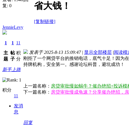
省大钱！
复:
0
[复制链接]
JennieLevy
1
1
11
发表于 2025-8-13 15:09:47
|
显示全部楼层
|
阅读模
主
帖
积
刚拒了一个网贷平台的推销电话，底气十足！因为
题
子
分
持牌机构，安全第一。感谢论坛科普，避坑成功！
新手上路
上一篇名称：
房贷审批慢如蜗牛？催办绝招+投诉模
积分
下一篇名称：
房贷审批慢成龟速？分享催办绝招，
11
发消
息
回复