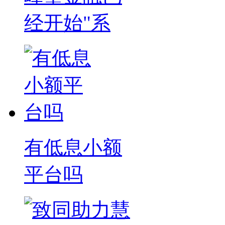
经开始"系
有低息小额
平台吗