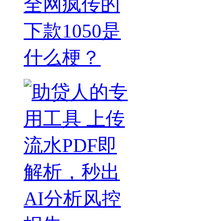
全网疯传的
下款1050是
什么梗？