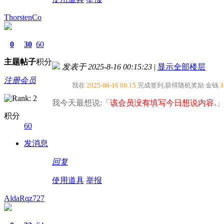
ThorstenCo
0
30
60
主题
帖子
积分
发表于 2025-8-16 00:15:23
|
显示全部楼层
注册会员
我在
2025-08-16 00:15
完成签到,获得随机奖励
金钱
3
我今天最想说:「
该会员没有填写今日想说内容.
」
积分
60
发消息
回复
使用道具
举报
AldaRqz727