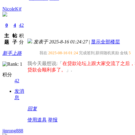
NicoleKjf
0
4
42
主
帖
积
发表于 2025-8-16 01:24:27
|
显示全部楼层
题
子
分
新手上路
我在
2025-08-16 01:24
完成签到,获得随机奖励
金钱
5
我今天最想说:「
在贷款论坛上跟大家交流了之后，
贷款会顺利多了。​
」.
积分
42
发消
息
回复
使用道具
举报
jinrong888