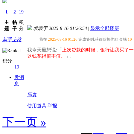
1
2
19
主
帖
积
发表于 2025-8-16 01:26:54
|
显示全部楼层
题
子
分
新手上路
我在
2025-08-16 01:26
完成签到,获得随机奖励
金钱
10
我今天最想说:「
上次贷款的时候，银行让我买了一
这钱花得值不值。​
」.
积分
19
发消
息
回复
使用道具
举报
下一页 »