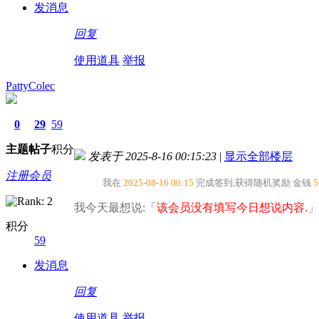
发消息
回复
使用道具
举报
PattyColec
0
29
59
主题
帖子
积分
发表于 2025-8-16 00:15:23
|
显示全部楼层
注册会员
我在
2025-08-16 00:15
完成签到,获得随机奖励
金钱
5
我今天最想说:「
该会员没有填写今日想说内容.
」
积分
59
发消息
回复
使用道具
举报