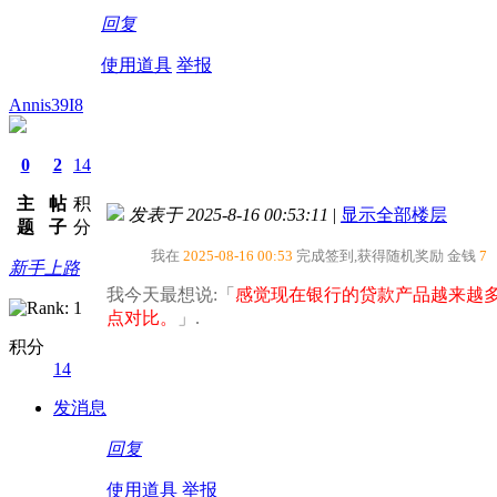
回复
使用道具
举报
Annis39I8
0
2
14
主
帖
积
发表于 2025-8-16 00:53:11
|
显示全部楼层
题
子
分
我在
2025-08-16 00:53
完成签到,获得随机奖励
金钱
7
新手上路
我今天最想说:「
感觉现在银行的贷款产品越来越
点对比。​
」.
积分
14
发消息
回复
使用道具
举报