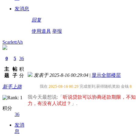
发消息
回复
使用道具
举报
ScarlettAh
0
5
36
主
帖
积
发表于 2025-8-16 00:29:04
|
显示全部楼层
题
子
分
新手上路
我在
2025-08-16 00:29
完成签到,获得随机奖励
金钱
8
我今天最想说:「
听说贷款可以协商还款期限，不知
力，有没有人试过？​
」.
积分
36
发消
息