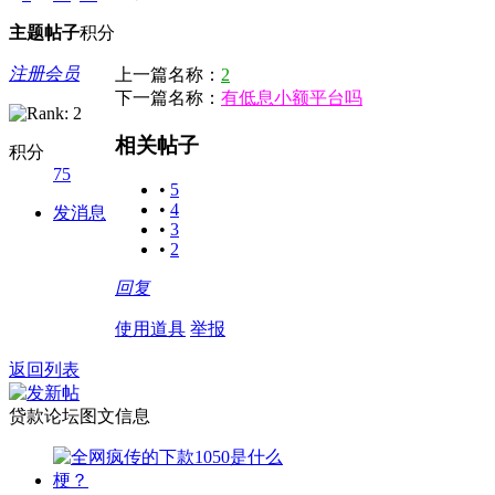
主题
帖子
积分
注册会员
上一篇名称：
2
下一篇名称：
有低息小额平台吗
相关帖子
积分
75
•
5
•
4
发消息
•
3
•
2
回复
使用道具
举报
返回列表
贷款论坛图文信息