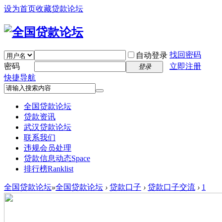
设为首页
收藏贷款论坛
找回密码
自动登录
密码
立即注册
登录
快捷导航
全国贷款论坛
贷款资讯
武汉贷款论坛
联系我们
违规会员处理
贷款信息动态
Space
排行榜
Ranklist
全国贷款论坛
»
全国贷款论坛
›
贷款口子
›
贷款口子交流
›
1