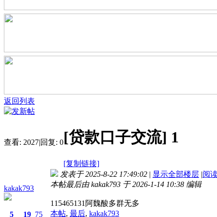
返回列表
[贷款口子交流]
1
查看:
2027
|
回复:
0
[复制链接]
发表于 2025-8-22 17:49:02
|
显示全部楼层
|
阅
本帖最后由 kakak793 于 2026-1-14 10:38 编辑
kakak793
115465131阿魏酸多群无多
本帖
,
最后
,
kakak793
5
19
75