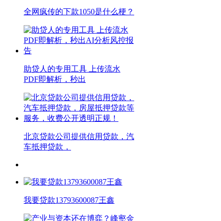
全网疯传的下款1050是什么梗？
助贷人的专用工具 上传流水
PDF即解析，秒出
北京贷款公司提供信用贷款，汽
车抵押贷款，
我要贷款13793600087王鑫