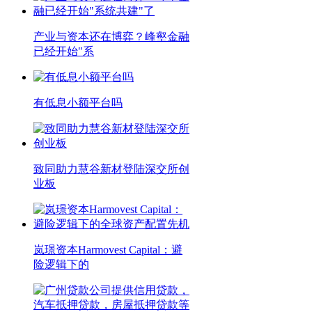
产业与资本还在博弈？峰壑金融
已经开始"系
有低息小额平台吗
致同助力慧谷新材登陆深交所创
业板
岚璟资本Harmovest Capital：避
险逻辑下的