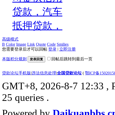
贷款，汽车
抵押贷款，
高级模式
B
Color
Image
Link
Quote
Code
Smilies
您需要登录后才可以回帖
登录
|
立即注册
本版积分规则
回帖后跳转到最后一页
发表回复
贷款论坛手机版
|
违法信息处理
|
全国贷款论坛
(
鄂ICP备150201
GMT+8, 2026-8-7 12:33
, 
25 queries .
Powered by
Daikuanbbs.c