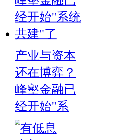
产业与资本
还在博弈？
峰壑金融已
经开始"系