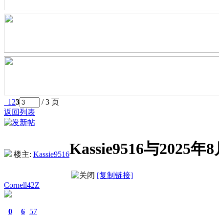
1
2
3
/ 3 页
返回列表
Kassie9516与20
楼主:
Kassie9516
[复制链接]
Cornell42Z
0
6
57