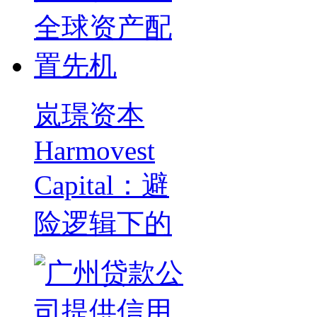
岚璟资本
Harmovest
Capital：避
险逻辑下的