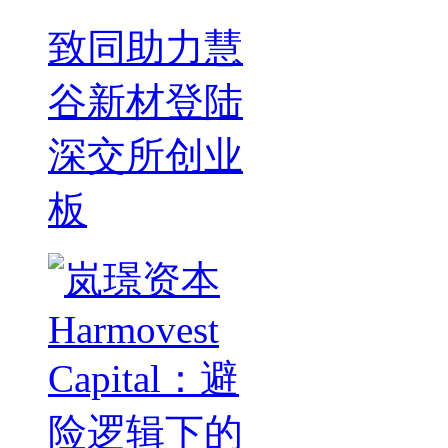
致同助力慧
谷新材登陆
深交所创业
板