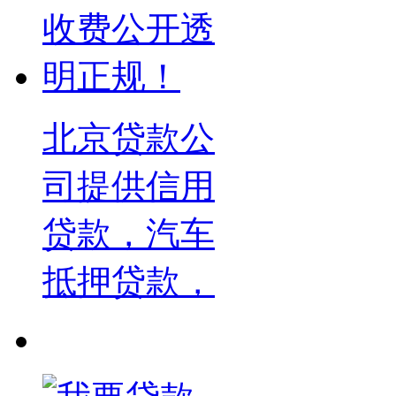
北京贷款公
司提供信用
贷款，汽车
抵押贷款，