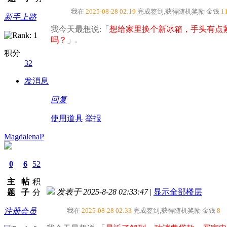
我在
2025-08-28 02:19
完成签到,获得随机奖励
金钱
1
新手上路
我今天最想说:「
想给家里换个新冰箱，手头有点
吗？​
」.
积分
32
发消息
回复
使用道具
举报
MagdalenaP
0
6
52
主
帖
积
发表于 2025-8-28 02:33:47
|
显示全部楼层
题
子
分
注册会员
我在
2025-08-28 02:33
完成签到,获得随机奖励
金钱
8