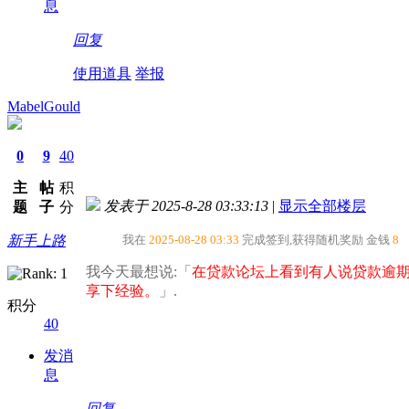
息
回复
使用道具
举报
MabelGould
0
9
40
主
帖
积
发表于 2025-8-28 03:33:13
|
显示全部楼层
题
子
分
新手上路
我在
2025-08-28 03:33
完成签到,获得随机奖励
金钱
8
我今天最想说:「
在贷款论坛上看到有人说贷款逾
享下经验。​
」.
积分
40
发消
息
回复