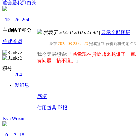
谁会爱我到白头
19
26
204
主题
帖子
积分
发表于 2025-8-28 05:23:48
|
显示全部楼层
中级会员
我在
2025-08-28 05:23
完成签到,获得随机奖励
金
我今天最想说:「
感觉现在贷款越来越难了，审
有问题，搞不懂。​
」.
积分
204
发消息
回复
使用道具
举报
IssacWozni
0
2
18