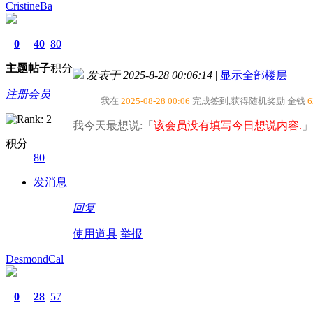
CristineBa
0
40
80
主题
帖子
积分
发表于 2025-8-28 00:06:14
|
显示全部楼层
注册会员
我在
2025-08-28 00:06
完成签到,获得随机奖励
金钱
6
我今天最想说:「
该会员没有填写今日想说内容.
」
积分
80
发消息
回复
使用道具
举报
DesmondCal
0
28
57