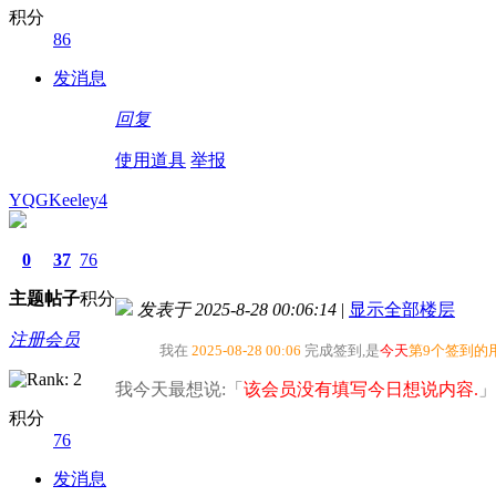
积分
86
发消息
回复
使用道具
举报
YQGKeeley4
0
37
76
主题
帖子
积分
发表于 2025-8-28 00:06:14
|
显示全部楼层
注册会员
我在
2025-08-28 00:06
完成签到,是
今天
第9个签到的
我今天最想说:「
该会员没有填写今日想说内容.
」
积分
76
发消息