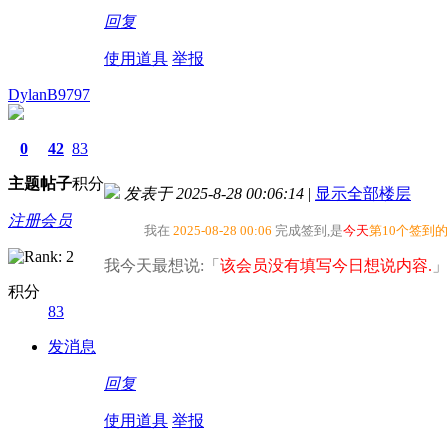
回复
使用道具
举报
DylanB9797
0
42
83
主题
帖子
积分
发表于 2025-8-28 00:06:14
|
显示全部楼层
注册会员
我在
2025-08-28 00:06
完成签到,是
今天
第10个签到
我今天最想说:「
该会员没有填写今日想说内容.
」
积分
83
发消息
回复
使用道具
举报