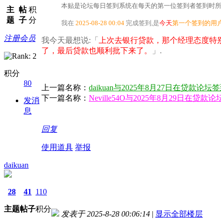
本贴是论坛每日签到系统在每天的第一位签到者签到时所
主
帖
积
题
子
分
我在
2025-08-28 00:04
完成签到,是
今天
第一个签到的用
注册会员
我今天最想说:「
上次去银行贷款，那个经理态度特
了，最后贷款也顺利批下来了。​
」.
积分
80
上一篇名称：
daikuan与2025年8月27日在贷款论
下一篇名称：
Neville54O与2025年8月29日在
发消
息
回复
使用道具
举报
daikuan
28
41
110
主题
帖子
积分
发表于 2025-8-28 00:06:14
|
显示全部楼层