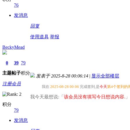
76
发消息
回复
使用道具
举报
BeckyMead
0
39
79
主题
帖子
积分
发表于 2025-8-28 00:06:14
|
显示全部楼层
注册会员
我在
2025-08-28 00:06
完成签到,是
今天
第4个签到的
我今天最想说:「
该会员没有填写今日想说内容.
」
积分
79
发消息