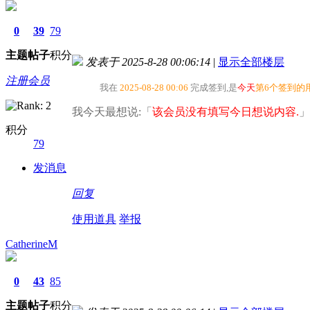
0
39
79
主题
帖子
积分
发表于 2025-8-28 00:06:14
|
显示全部楼层
注册会员
我在
2025-08-28 00:06
完成签到,是
今天
第6个签到的
我今天最想说:「
该会员没有填写今日想说内容.
」
积分
79
发消息
回复
使用道具
举报
CatherineM
0
43
85
主题
帖子
积分