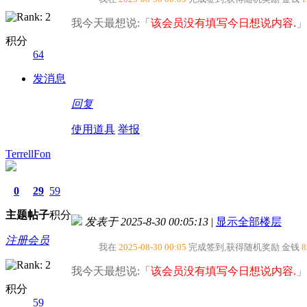
我今天最想说:「
该会员没有填写今日想说内容.
」
积分
64
发消息
回复
使用道具
举报
TerrellFon
0
29
59
主题
帖子
积分
发表于 2025-8-30 00:05:13
|
显示全部楼层
注册会员
我在
2025-08-30 00:05
完成签到,获得随机奖励
金钱
8
我今天最想说:「
该会员没有填写今日想说内容.
」
积分
59