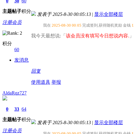
0
30
60
主题
帖子
积分
发表于 2025-8-30 00:05:13
|
显示全部楼层
注册会员
我在
2025-08-30 00:05
完成签到,获得随机奖励
金钱
1
我今天最想说:「
该会员没有填写今日想说内容.
」
积分
60
发消息
回复
使用道具
举报
AldaRqz727
0
33
64
主题
帖子
积分
发表于 2025-8-30 00:05:13
|
显示全部楼层
注册会员
我在
2025-08-30 00:05
完成签到,获得随机奖励
金钱
1