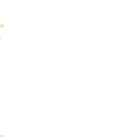
20
.
34