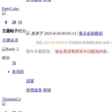
PattyColec
0
29
59
主题
帖子
积分
发表于 2025-8-30 00:05:13
|
显示全部楼层
注册会员
我在
2025-08-30 00:05
完成签到,获得随机奖励
金钱
1
我今天最想说:「
该会员没有填写今日想说内容.
」
积分
59
发消息
回复
使用道具
举报
ThorstenCo