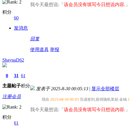
我今天最想说:「
该会员没有填写今日想说内容.
」
积分
60
发消息
回复
使用道具
举报
ShaynaD62
0
31
61
主题
帖子
积分
发表于 2025-8-30 00:05:13
|
显示全部楼层
注册会员
我在
2025-08-30 00:05
完成签到,获得随机奖励
金钱
1
我今天最想说:「
该会员没有填写今日想说内容.
」
积分
61