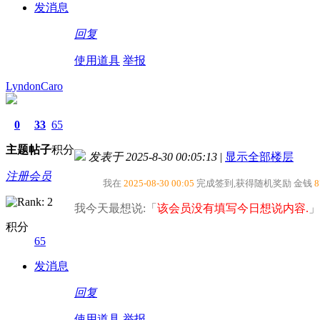
发消息
回复
使用道具
举报
LyndonCaro
0
33
65
主题
帖子
积分
发表于 2025-8-30 00:05:13
|
显示全部楼层
注册会员
我在
2025-08-30 00:05
完成签到,获得随机奖励
金钱
8
我今天最想说:「
该会员没有填写今日想说内容.
」
积分
65
发消息
回复
使用道具
举报