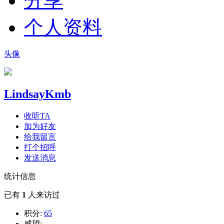
分享
个人资料
头像
LindsayKmb
收听TA
加为好友
给我留言
打个招呼
发送消息
统计信息
已有
1
人来访过
积分:
65
威望:
--