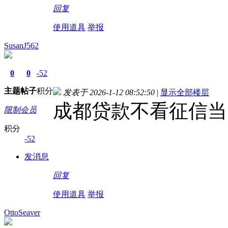
回复
使用道具
举报
SusanJ562
0
0
-52
主题
帖子
积分
发表于 2026-1-12 08:52:50
|
显示全部楼层
成都贷款不看征信当
限制会员
积分
-52
发消息
回复
使用道具
举报
OttoSeaver