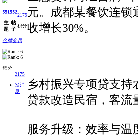
元。成都某餐饮连锁
551
552
2175
主
帖
收增长30%。
积分
题
子
金牌会员
积分
2175
乡村振兴专项贷支持
发消
息
贷款改造民宿，客流
服务升级：效率与温