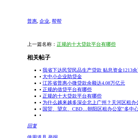
普惠
,
企业
,
帮帮
上一篇名称：
正规的十大贷款平台有哪些
相关帖子
•
我省下达民贸民品生产贷款 贴息资金1213
•
大中小企业助贷金
•
江苏省普惠小微贷款余额达4.08万亿元
•
正规的借贷平台有哪些
•
正规的十大贷款平台有哪些
•
为什么越来越多深企北上广州？天河区租办公
•
国贸、望京、CBD…朝阳区租办公室"多中
•
回复
使用道具
举报