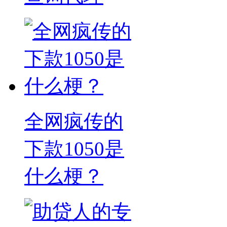
全网疯传的
下款1050是
什么梗？